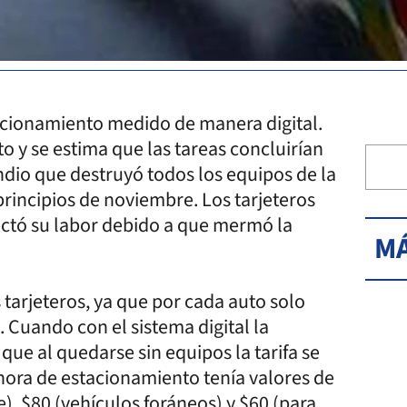
acionamiento medido de manera digital.
o y se estima que las tareas concluirían
endio que destruyó todos los equipos de la
principios de noviembre. Los tarjeteros
ectó su labor debido a que mermó la
MÁ
 tarjeteros, ya que por cada auto solo
. Cuando con el sistema digital la
ue al quedarse sin equipos la tarifa se
a hora de estacionamiento tenía valores de
e), $80 (vehículos foráneos) y $60 (para