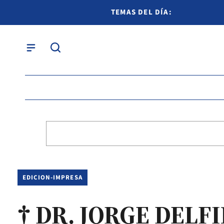
TEMAS DEL DÍA:
EDICION-IMPRESA
† DR. JORGE DELF