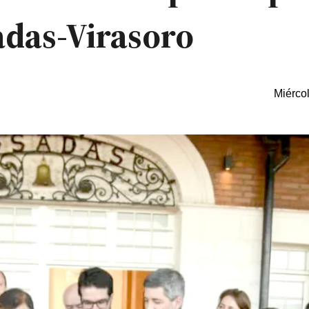
adas-Virasoro
Miérco