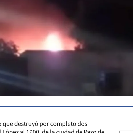
io que destruyó por completo dos
 López al 1900, de la ciudad de Paso de