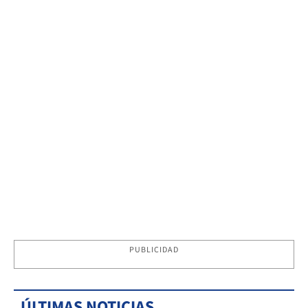
PUBLICIDAD
ÚLTIMAS NOTICIAS