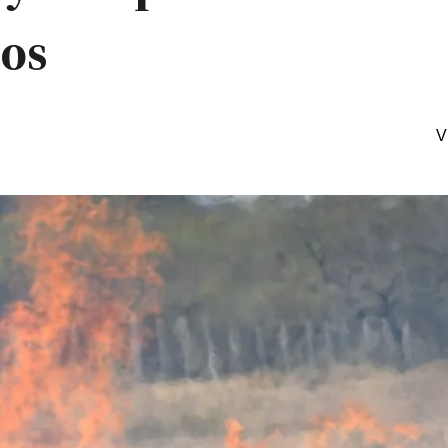
ios
V