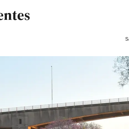
entes
S