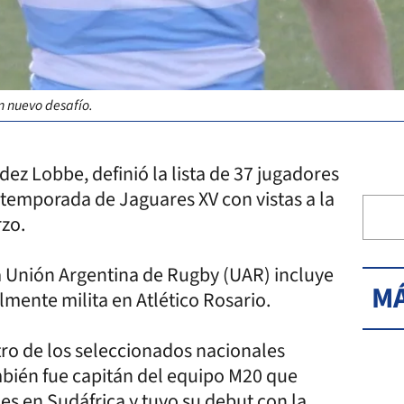
n nuevo desafío.
ez Lobbe, definió la lista de 37 jugadores
etemporada de Jaguares XV con vistas a la
rzo.
a Unión Argentina de Rugby (UAR) incluye
MÁ
mente milita en Atlético Rosario.
ntro de los seleccionados nacionales
mbién fue capitán del equipo M20 que
ies en Sudáfrica y tuvo su debut con la