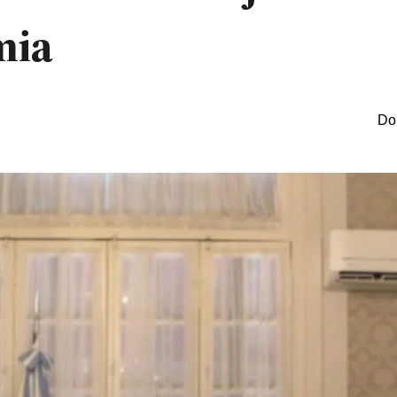
mia
Do