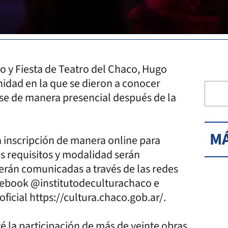
ro y Fiesta de Teatro del Chaco, Hugo
nidad en la que se dieron a conocer
arse de manera presencial después de la
MÁ
la inscripción de manera online para
os requisitos y modalidad serán
rán comunicadas a través de las redes
acebook @institutodeculturachaco e
ficial https://cultura.chaco.gob.ar/.
vé la participación de más de veinte obras