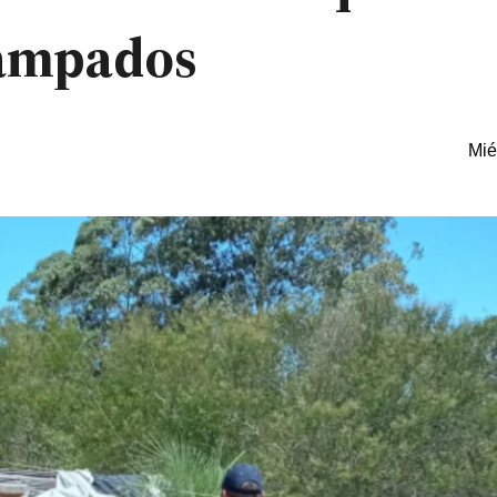
campados
Mié