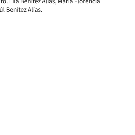
to. Lila Benítez Alías, María Florencia
l Benítez Alías.