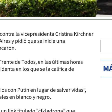
 contra la vicepresidenta Cristina Kirchner
res y pidió que se inicie una
ocaron.
 Frente de Todos, en las últimas horas
MÁ
denta en los que se la califica de
os con Putin en lugar de salvar vidas”,
eles en blanco y negro.
un link titulado “cfkladrona” que