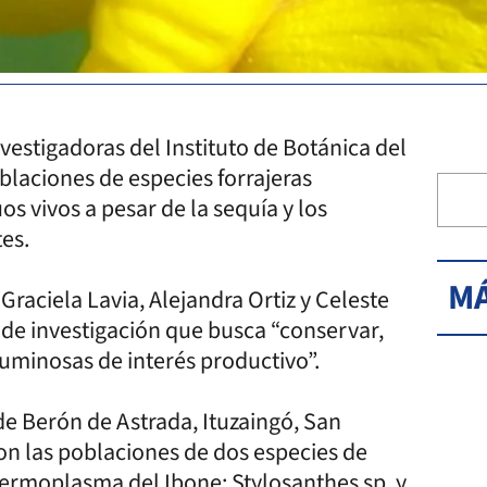
vestigadoras del Instituto de Botánica del
laciones de especies forrajeras
s vivos a pesar de la sequía y los
es.
MÁ
Graciela Lavia, Alejandra Ortiz y Celeste
o de investigación que busca “conservar,
guminosas de interés productivo”.
e Berón de Astrada, Ituzaingó, San
aron las poblaciones de dos especies de
ermoplasma del Ibone: Stylosanthes sp. y