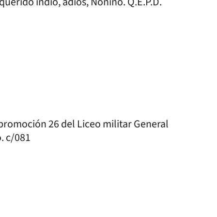
querido indio, adiós, Nonino. Q.E.P.D.
promoción 26 del Liceo militar General
. c/081