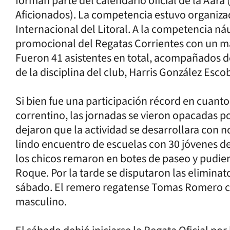
forman parte del calendario oficial de la Aar
Aficionados). La competencia estuvo organizad
Internacional del Litoral. A la competencia náuti
promocional del Regatas Corrientes con un m
Fueron 41 asistentes en total, acompañados d
de la disciplina del club, Harris González Esco
Si bien fue una participación récord en cuant
correntino, las jornadas se vieron opacadas p
dejaron que la actividad se desarrollara con n
lindo encuentro de escuelas con 30 jóvenes d
los chicos remaron en botes de paseo y pudie
Roque. Por la tarde se disputaron las eliminator
sábado. El remero regatense Tomas Romero clasi
masculino.