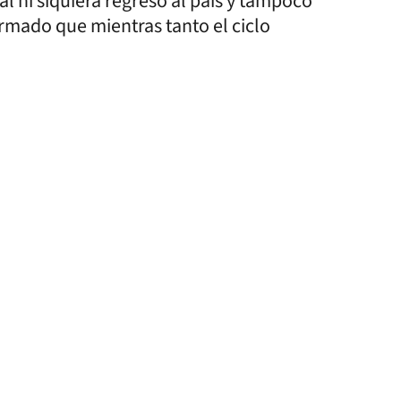
l ni siquiera regresó al país y tampoco
rmado que mientras tanto el ciclo