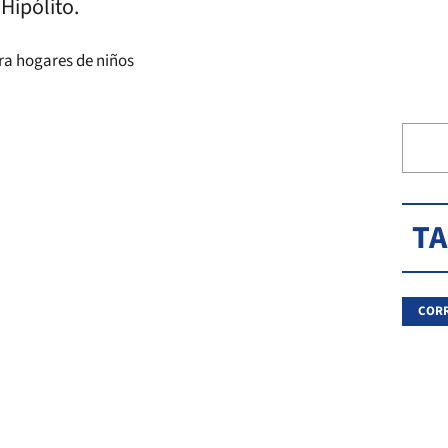
 Hipólito.
T
CORR