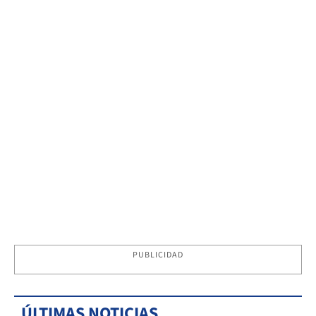
PUBLICIDAD
ÚLTIMAS NOTICIAS