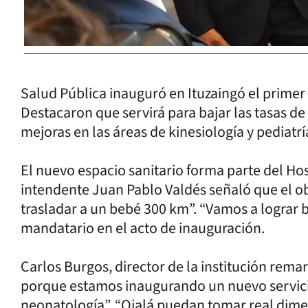
Salud Pública inauguró en Ituzaingó el primer 
Destacaron que servirá para bajar las tasas de
mejoras en las áreas de kinesiología y pediatrí
El nuevo espacio sanitario forma parte del Hosp
intendente Juan Pablo Valdés señaló que el obj
trasladar a un bebé 300 km”. “Vamos a lograr ba
mandatario en el acto de inauguración.
Carlos Burgos, director de la institución remar
porque estamos inaugurando un nuevo servici
neonatología”. “Ojalá puedan tomar real dime