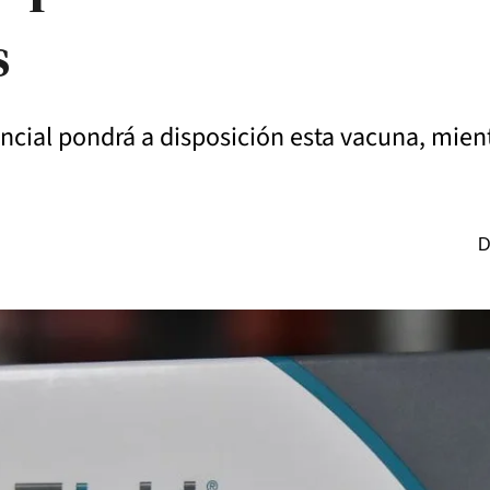
s
incial pondrá a disposición esta vacuna, mient
D