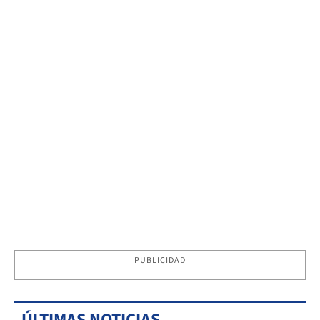
PUBLICIDAD
ÚLTIMAS NOTICIAS