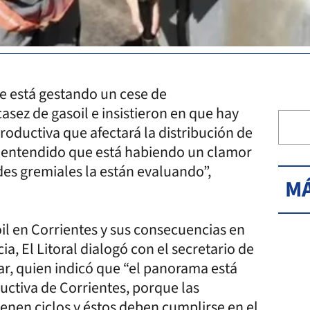
se está gestando un cese de
sez de gasoil e insistieron en que hay
productiva que afectará la distribución de
s entendido que está habiendo un clamor
des gremiales la están evaluando”,
MÁ
il en Corrientes y sus consecuencias en
a, El Litoral dialogó con el secretario de
ar, quien indicó que “el panorama está
uctiva de Corrientes, porque las
ienen ciclos y éstos deben cumplirse en el