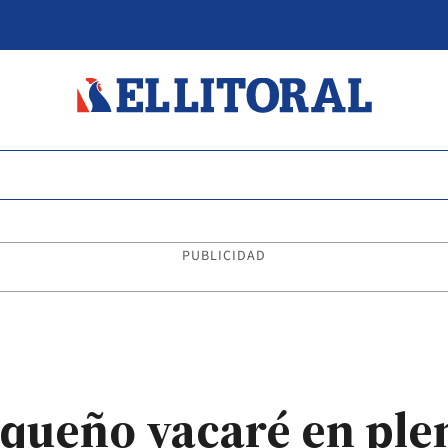
PUBLICIDAD
queño yacaré en ple