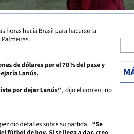
as horas hacia Brasil para hacerse la
l Palmeiras.
ones de dólares por el 70% del pase y
MÁ
dejaría Lanús.
riste por dejar Lanús”
, dijo el correntino
pez dio detalles sobre su partida.
“Se
 fútbol de hoy. Si se llega a dar, creo