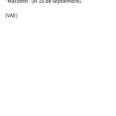
“Macbeth” (el 16 de septiembre).
(VAE)