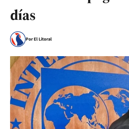
días
Por El Litoral