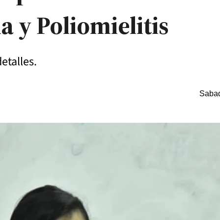
 y Poliomielitis
detalles.
Sabad