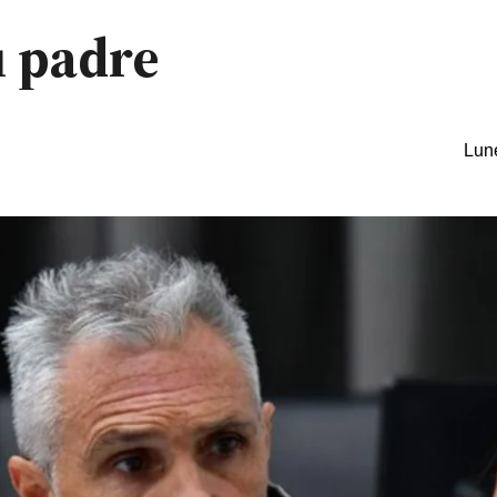
u padre
Lune