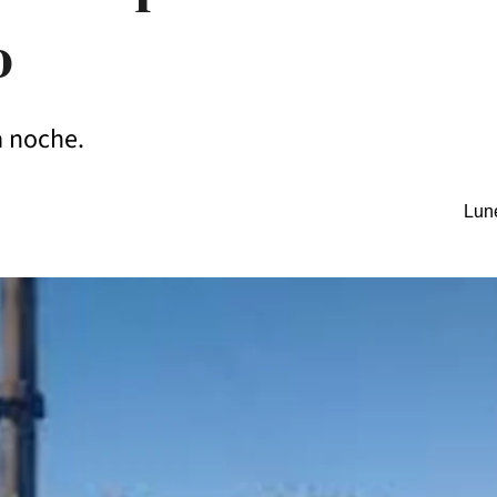
o
a noche.
Lune