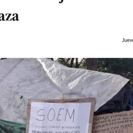
laza
Juev