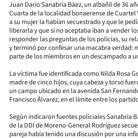
Juan Darío Sanabria Báez, un albañil de 36 año
Cuarta de la localidad bonaerense de Cuartel 
a su mujer la habían secuestrado y que le pe
liberarla y que si no aceptaba iban a vender l
responder las preguntas de los policías, su r
y terminó por confesar una macabra verdad: ma
parte de los miembros en un descampado a un
La víctima fue identificada como Nilda Rosa G
madre de cinco hijos, cuya cabeza y torso fu
un campo ubicado en la avenida San Fernando d
Francisco Álvarez, en el límite entre los parti
Según indicaron fuentes policiales Sanabria 
de la DDI de Moreno-General Rodríguez secues
pareja había tenido una discusión por una infide