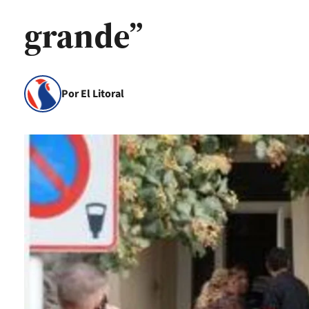
grande”
Por El Litoral