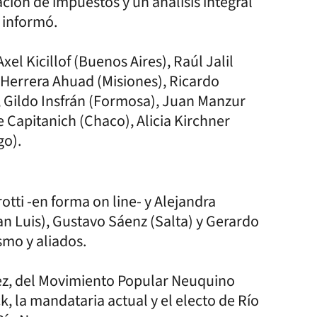
cación de impuestos y un análisis integral
e informó.
el Kicillof (Buenos Aires), Raúl Jalil
 Herrera Ahuad (Misiones), Ricardo
), Gildo Insfrán (Formosa), Juan Manzur
 Capitanich (Chaco), Alicia Kirchner
go).
ti -en forma on line- y Alejandra
n Luis), Gustavo Sáenz (Salta) y Gerardo
smo y aliados.
ez, del Movimiento Popular Neuquino
k, la mandataria actual y el electo de Río