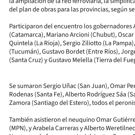
la ampliación de la red ferroviaria, la simplifi
del plan de obras para las provincias, según s
Participaron del encuentro los gobernadores Ax
(Catamarca), Mariano Arcioni (Chubut), Oscar
Quintela (La Rioja), Sergio Ziliotto (La Pampa
(Tucumán), Gustavo Bordet (Entre Ríos), Jorge
(Santa Cruz) y Gustavo Melella (Tierra del Fue
Se sumaron Sergio Uñac (San Juan), Omar Perot
Rodenas (Santa Fe), Alberto Rodríguez Sáa (Sa
Zamora (Santiago del Estero), todos el peroni
También asistieron el neuquino Omar Gutiérr
(MPN), y Arabela Carreras y Alberto Weretilnec