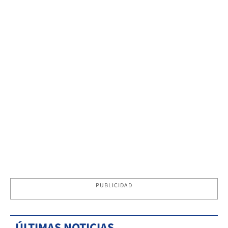
PUBLICIDAD
ÚLTIMAS NOTICIAS