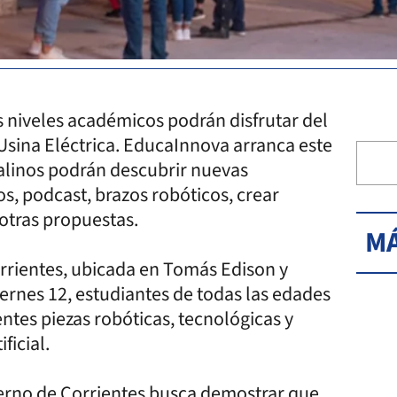
 niveles académicos podrán disfrutar del
Usina Eléctrica. EducaInnova arranca este
italinos podrán descubrir nuevas
s, podcast, brazos robóticos, crear
e otras propuestas.
MÁ
orrientes, ubicada en Tomás Edison y
iernes 12, estudiantes de todas las edades
ntes piezas robóticas, tecnológicas y
ficial.
ierno de Corrientes busca demostrar que