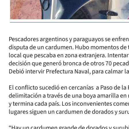
Pescadores argentinos y paraguayos se enfren
disputa de un cardumen. Hubo momentos de t
local que pescaba en zona extranjera. Intenta
decisión que generó bronca de otros 70 pecad
Debió intervir Prefectura Naval, para calmar l
El conflicto sucedió en cercanías a Paso de la P
delimitación a través de una boya amarilla en
y termina cada país. Los inconvenientes com
lugares siguen un cardumen de dorados y suru
“Hay un cardumen grande de dorados y surubíe