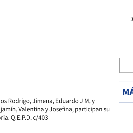
J
MÁ
ijos Rodrigo, Jimena, Eduardo J M, y
njamín, Valentina y Josefina, participan su
ia. Q.E.P.D. c/403