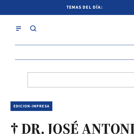
TEMAS DEL DÍA:
EDICION-IMPRESA
† DR. JOSÉ ANTON