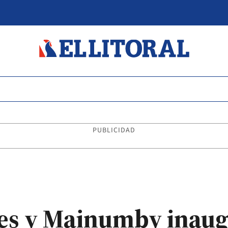
PUBLICIDAD
es y Mainumby inaug