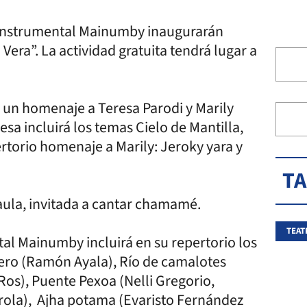
l instrumental Mainumby inaugurarán
 Vera”. La actividad gratuita tendrá lugar a
 un homenaje a Teresa Parodi y Marily
sa incluirá los temas Cielo de Mantilla,
epertorio homenaje a Marily: Jeroky yara y
T
aula, invitada a cantar chamamé.
TEAT
tal Mainumby incluirá en su repertorio los
ero (Ramón Ayala), Río de camalotes
Ros), Puente Pexoa (Nelli Gregorio,
ola), Ajha potama (Evaristo Fernández