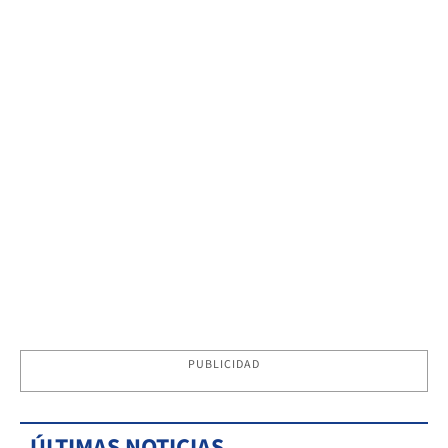
PUBLICIDAD
ÚLTIMAS NOTICIAS