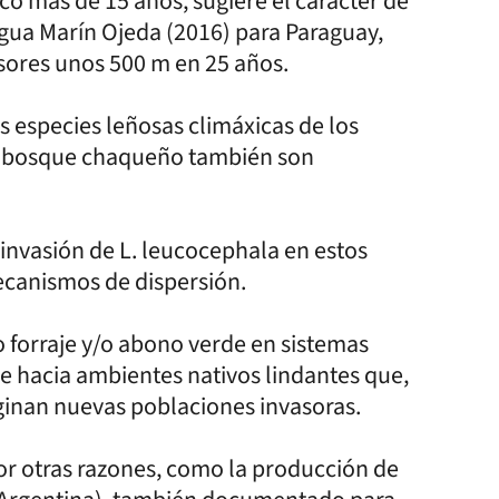
co más de 15 años, sugiere el carácter de
igua Marín Ojeda (2016) para Paraguay,
sores unos 500 m en 25 años.
as especies leñosas climáxicas de los
el bosque chaqueño también son
 invasión de L. leucocephala en estos
ecanismos de dispersión.
o forraje y/o abono verde en sistemas
pe hacia ambientes nativos lindantes que,
iginan nuevas poblaciones invasoras.
or otras razones, como la producción de