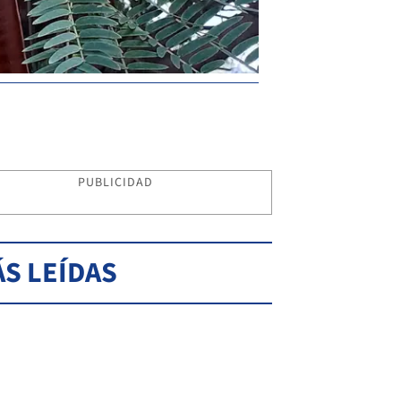
Norte. Mapa de distribu
naturalizado; cuadrados:
PUBLICIDAD
S LEÍDAS