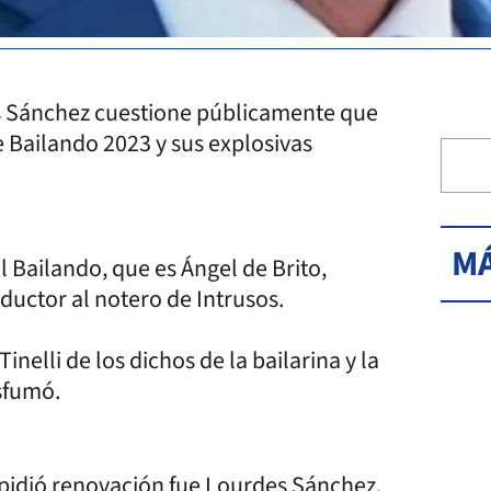
des Sánchez cuestione públicamente que
 Bailando 2023 y sus explosivas
MÁ
l Bailando, que es Ángel de Brito,
nductor al notero de Intrusos.
inelli de los dichos de la bailarina y la
sfumó.
y pidió renovación fue Lourdes Sánchez.