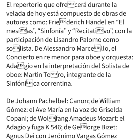
El repertorio que ofrecerá durante la
velada de hoy está compuesto de obras de
autores como: Friederich Händel en “El
mesías”, “Sinfonía” y “Recitativo”, con la
participación de Lisandro Palomo como
solista. De Alessandro Marcello, el
Concierto en re menor para oboe y orquesta:
Adagio en la interpretación del Solista de
oboe: Martin Toro, integrante de la
Sinfónica correntina.
De Johann Pachelbel: Canon; de William
Gómez: el Ave María en la voz de Griselda
Copani; de Wolfang Amadeus Mozart: el
Adagio y fuga K 546; de George Bizet:
Agnus Dei con Jerónimo Vargas Gómez