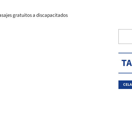
T
CELA