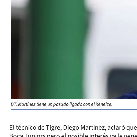
DT. Martínez tiene un pasado ligado con el Xeneize.
El técnico de Tigre, Diego Martínez, aclaró qu
Boca Juniors pero el posible interés ya le gene