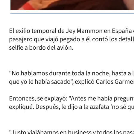
El exilio temporal de Jey Mammon en España c
pasajero que viajó pegado a él contó los detall
selfie a bordo del avión.
"No hablamos durante toda la noche, hasta a 
que yo le había sacado", explicó Carlos Garme
Entonces, se explayó: "Antes me había pregun
expliqué. Después, le dijo a la azafata 'no sé qui
"Justo viajábamos en business y todos los pas