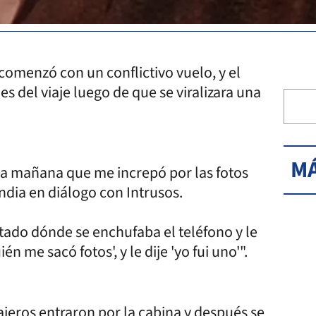
omenzó con un conflictivo vuelo, y el
es del viaje luego de que se viralizara una
MÁ
la mañana que me increpó por las fotos
ndia en diálogo con Intrusos.
tado dónde se enchufaba el teléfono y le
én me sacó fotos', y le dije 'yo fui uno'".
ajeros entraron por la cabina y después se