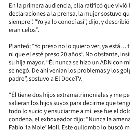
En la primera audiencia, ella ratificó que vivi
declaraciones a la prensa, la mujer sostuvo q
siempre”. “Yo ya lo conocí así”, dijo, y describ
eran celos”.
Planteó: “Yo preso no lo quiero ver, ya está… 
ni que el esté preso 20 años”. No obstante, in
su hija mayor. “Él nunca se hizo un ADN con mi 
se negó. De ahí venían los problemas y los gol
padre”, sostuvo a El DoceTV.
“Él tiene dos hijos extramatrimoniales y me pe
salieran los hijos suyos para decirme que teng
todo lo sucio y ensuciarme a mí, ese fue el dol
condena, el exboxeador dijo: “Nunca la amena
Fabio ‘la Mole’ Moli. Este quilombo lo buscó mi