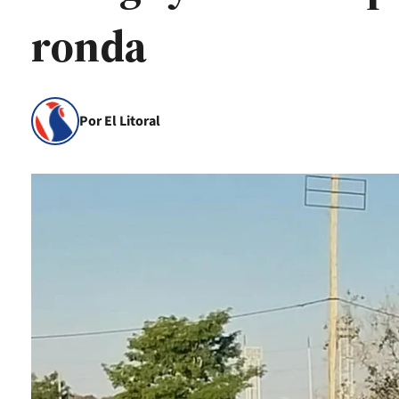
ronda
Por El Litoral