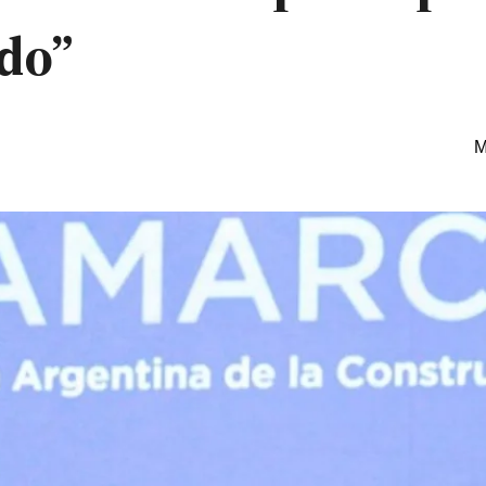
do”
M